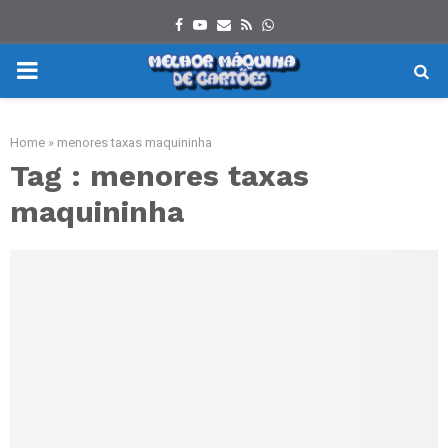
Facebook
Youtube
Email
Rss
Whatsapp
PRIMARY
MENU
Home
»
menores taxas maquininha
Tag : menores taxas
maquininha