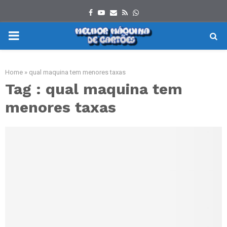
Facebook
Youtube
Email
Rss
Whatsapp
PRIMARY
MENU
Home
»
qual maquina tem menores taxas
Tag : qual maquina tem
menores taxas