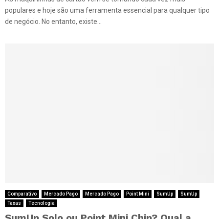
populares e hoje são uma ferramenta essencial para qualquer tipo
de negócio. No entanto, existe...
Comparativo
Mercado Pago
Mercado Pago
Point Mini
SumUp
SumUp
Taxas
Tecnologia
SumUp Solo ou Point Mini Chip? Qual a