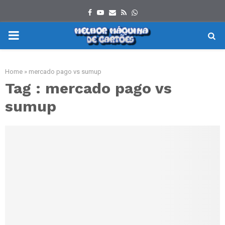
Facebook
Youtube
Email
Rss
Whatsapp
PRIMARY
MENU
Home
»
mercado pago vs sumup
Tag : mercado pago vs
sumup