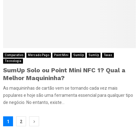
Comparativo
Mercado Pago
Point Mini
SumUp
SumUp
Taxas
Tecnologia
SumUp Solo ou Point Mini NFC 1? Qual a
Melhor Maquininha?
As maquininhas de cartão vem se tornando cada vez mais
populares e hoje são uma ferramenta essencial para qualquer tipo
de negócio. No entanto, existe...
Paginação
1
2
de