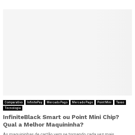
Comparativo
InfinitePay
Mercado Pago
Mercado Pago
Point Mini
Taxas
Tecnologia
InfiniteBlack Smart ou Point Mini Chip?
Qual a Melhor Maquininha?
As maquininhas de cartão vem se tornando cada vez mais