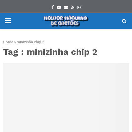
Facebook
Youtube
Email
Rss
Whatsapp
PRIMARY
MENU
Home
»
minizinha chip 2
Tag : minizinha chip 2