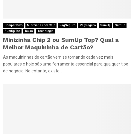
Comparativo
Minizinha com Chip
PagSeguro
PagSeguro
SumUp
SumUp
SumUp Top
Taxas
Tecnologia
Minizinha Chip 2 ou SumUp Top? Qual a
Melhor Maquininha de Cartão?
As maquininhas de cartão vem se tornando cada vez mais
populares e hoje são uma ferramenta essencial para qualquer tipo
de negócio. No entanto, existe...