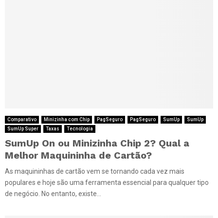
Comparativo
Minizinha com Chip
PagSeguro
PagSeguro
SumUp
SumUp
SumUp Super
Taxas
Tecnologia
SumUp On ou Minizinha Chip 2? Qual a
Melhor Maquininha de Cartão?
As maquininhas de cartão vem se tornando cada vez mais
populares e hoje são uma ferramenta essencial para qualquer tipo
de negócio. No entanto, existe...