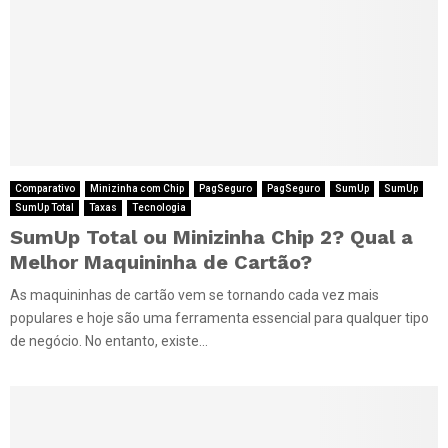
Comparativo
Minizinha com Chip
PagSeguro
PagSeguro
SumUp
SumUp
SumUp Total
Taxas
Tecnologia
SumUp Total ou Minizinha Chip 2? Qual a
Melhor Maquininha de Cartão?
As maquininhas de cartão vem se tornando cada vez mais
populares e hoje são uma ferramenta essencial para qualquer tipo
de negócio. No entanto, existe...