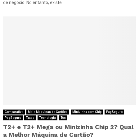
de negócio. No entanto, existe...
Comparativo
Mais Máquinas de Cartões
Minizinha com Chip
PagSeguro
PagSeguro
Taxas
Tecnologia
Ton
T2+ e T2+ Mega ou Minizinha Chip 2? Qual
a Melhor Máquina de Cartão?