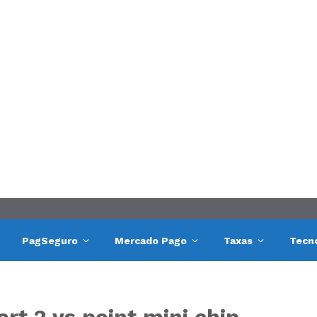
PagSeguro
Mercado Pago
Taxas
Tecn
rt 2 vs point mini chip