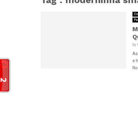
Co
Pa
M
Q
by
As
e 
No 