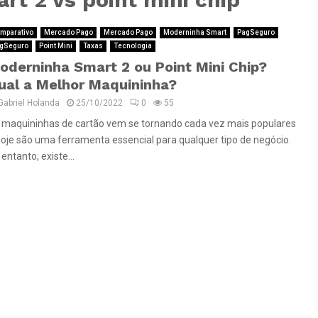
mparativo
Mercado Pago
Mercado Pago
Moderninha Smart
PagSeguro
gSeguro
Point Mini
Taxas
Tecnologia
oderninha Smart 2 ou Point Mini Chip?
ual a Melhor Maquininha?
Gabriel Holanda
25/10/2022
0
55
 maquininhas de cartão vem se tornando cada vez mais populares
hoje são uma ferramenta essencial para qualquer tipo de negócio.
entanto, existe...