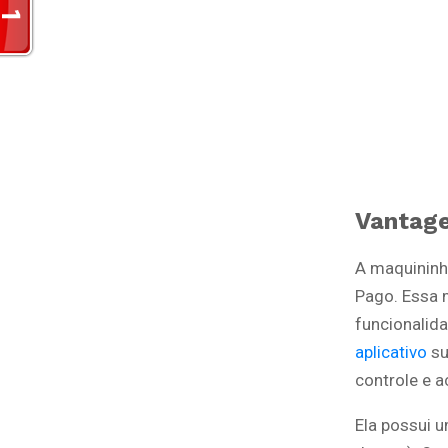
Vantag
A maquininh
Pago. Essa m
funcionalid
aplicativo
su
controle e 
Ela possui 