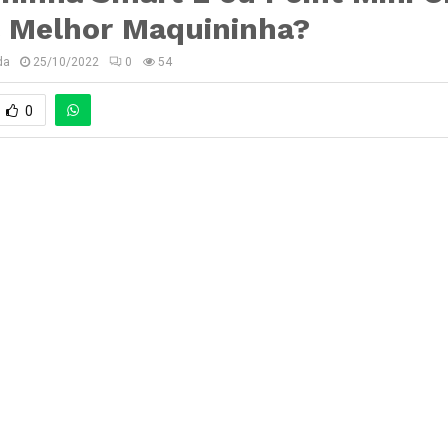
a Melhor Maquininha?
da
25/10/2022
0
54
0