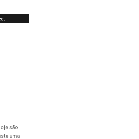
et
hoje são
xiste uma