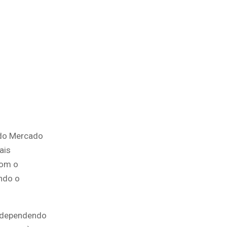
o Mercado
ais
com o
ndo o
 (dependendo