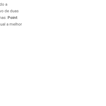
do a
ivo de duas
has:
Point
Qual a melhor