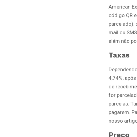
American Ex
código QR e 
parcelado), 
mail ou SMS.
além não po
Taxas
Dependendo d
4,74%, após
de recebimen
for parcelad
parcelas. Ta
pagarem. Pa
nosso artig
Preço