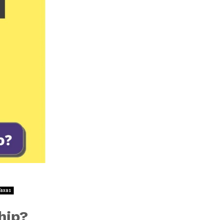
Taxas
hip?