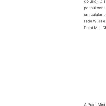
do uso). O s
possui cone
um celular p
rede Wi-Fi e
Point Mini C
A Point Mini