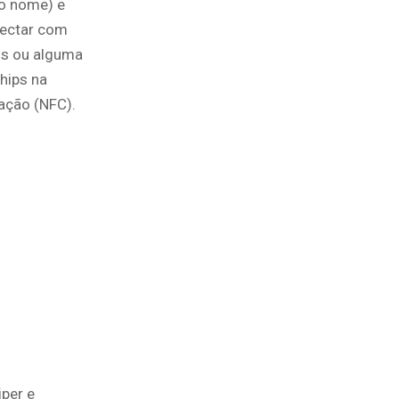
 o nome) e
nectar com
eis ou alguma
chips na
ação (NFC).
iper e