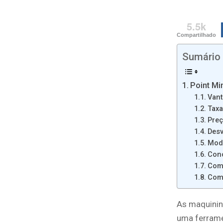
5.5k
Compartilhado
Sumário
Point Mi
Van
Tax
Pre
Des
Mod
Con
Com
Com
As maquinin
uma ferrame