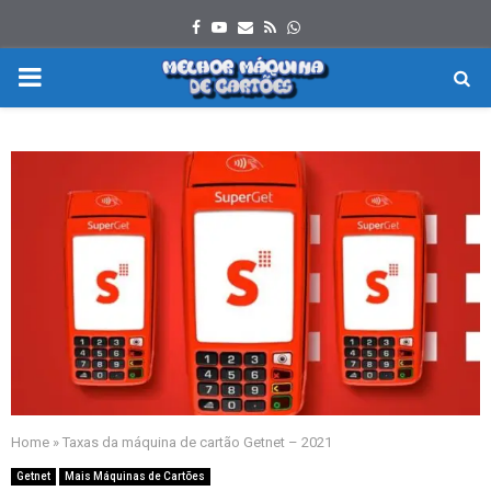
Facebook
Youtube
Email
Rss
Whatsapp
PRIMARY
MENU
Home
»
Taxas da máquina de cartão Getnet – 2021
Getnet
Mais Máquinas de Cartões