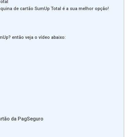
otal
áquina de cartão SumUp Total é a sua melhor opção!
mUp? então veja o vídeo abaixo:
artão da PagSeguro