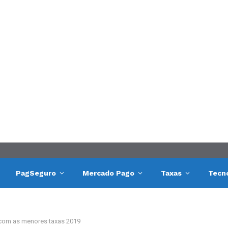
PagSeguro
Mercado Pago
Taxas
Tecn
com as menores taxas 2019