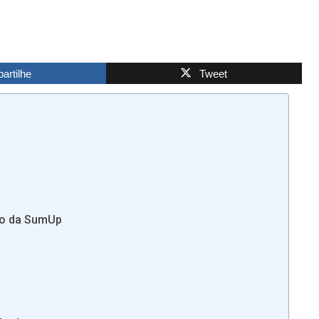
rtilhe
Tweet
ão da SumUp