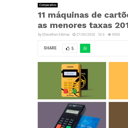
Comparativo
11 máquinas de cart
as menores taxas 20
by
Elievelton Edimar
27/05/2020
0
9055
SHARE
5