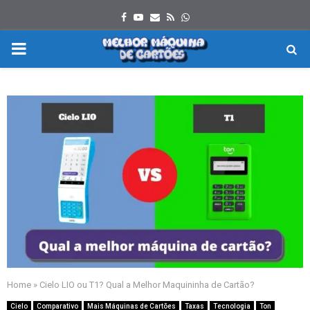
Facebook
Youtube
Email
Rss
Whatsapp
PRIMARY
MENU
Home
»
Cielo LIO ou T1? Qual a Melhor Maquininha de Cartão?
Cielo
Comparativo
Mais Máquinas de Cartões
Taxas
Tecnologia
Ton