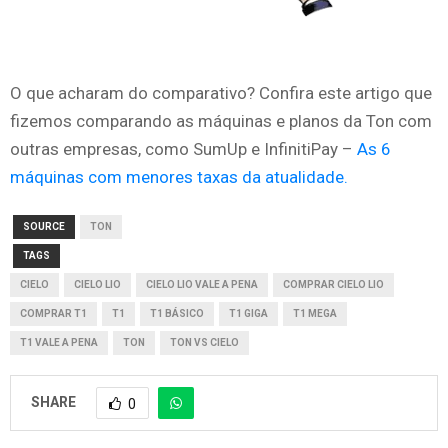
O que acharam do comparativo? Confira este artigo que
fizemos comparando as máquinas e planos da Ton com
outras empresas, como SumUp e InfinitiPay –
As 6
máquinas com menores taxas da atualidade.
SOURCE
TON
TAGS
CIELO
CIELO LIO
CIELO LIO VALE A PENA
COMPRAR CIELO LIO
COMPRAR T1
T1
T1 BÁSICO
T1 GIGA
T1 MEGA
T1 VALE A PENA
TON
TON VS CIELO
SHARE
0