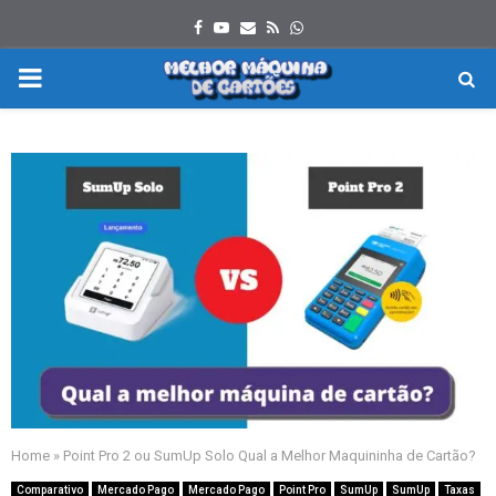
Facebook
Youtube
Email
Rss
Whatsapp
PRIMARY
MENU
Home
»
Point Pro 2 ou SumUp Solo Qual a Melhor Maquininha de Cartão?
Comparativo
Mercado Pago
Mercado Pago
Point Pro
SumUp
SumUp
Taxas