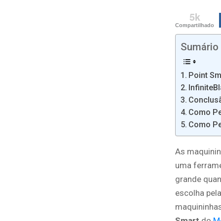
5k
Compartilhado
Sumário
Point S
InfiniteB
Conclus
Como Ped
Como Pe
As maquinin
uma ferrame
grande quan
escolha pel
maquininhas
Smart
do
M