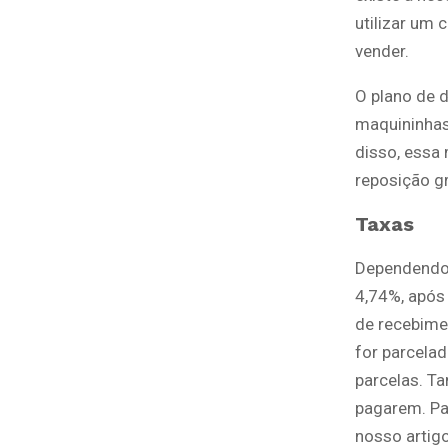
utilizar um 
vender.
O plano de d
maquininhas
disso, essa
reposição gr
Taxas
Dependendo d
4,74%, após
de recebimen
for parcelad
parcelas. Ta
pagarem. Pa
nosso artig