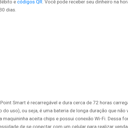
débito e
códigos QR
. Você pode receber seu dinheiro na hor
30 dias.
 Point Smart é recarregável e dura cerca de 72 horas carre
do uso), ou seja, é uma bateria de longa duração que não v
a maquininha aceita chips e possui conexão Wi-Fi. Dessa fo
essidade de se conectar com um celular para realizar venda