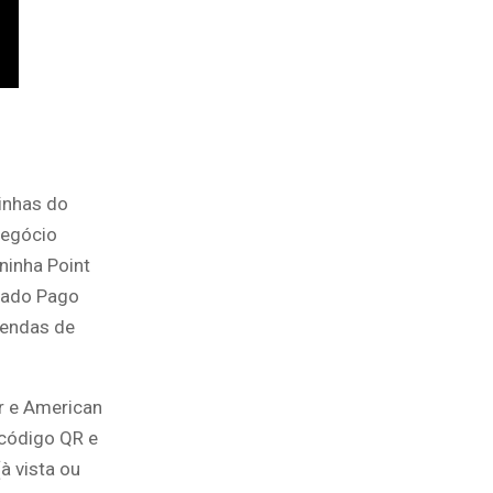
inhas do
negócio
ninha Point
cado Pago
vendas de
er e American
 código QR e
à vista ou