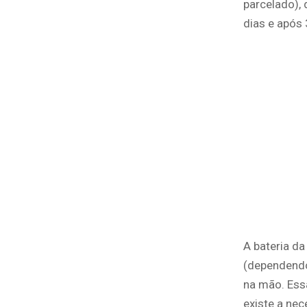
parcelado), 
dias e após 
A bateria da
(dependendo 
na mão. Ess
existe a nec