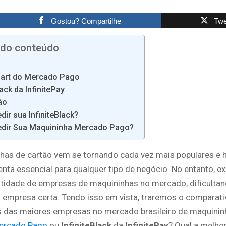
Gostou? Compartilhe
Twe
 do conteúdo
mart do Mercado Pago
lack da InfinitePay
ão
ir sua InfiniteBlack?
dir Sua Maquininha Mercado Pago?
has de cartão vem se tornando cada vez mais populares e 
nta essencial para qualquer tipo de negócio. No entanto, e
tidade de empresas de maquininhas no mercado, dificultan
a empresa certa. Tendo isso em vista, traremos o comparat
 das maiores empresas no mercado brasileiro de maquinin
ercado Pago
ou
InfiniteBlack
da
InfinitePay
? Qual a melho