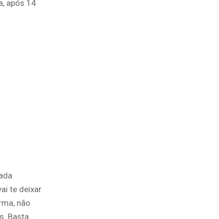
a, após 14
gada
ai te deixar
rma, não
s. Basta