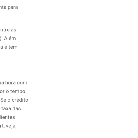
nta para
entre as
). Além
ca e tem
 na hora com
nor o tempo
 Se o crédito
 taxa das
lientes
t, veja