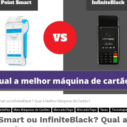
mart ou InfiniteBlack? Qual a Melhor Máquina de Cartão?
initePay
Mais Máquinas de Cartões
Mercado Pago
Mercado Pago
Taxas
Tecnologia
Smart ou InfiniteBlack? Qual 