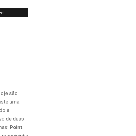
et
hoje são
xiste uma
do a
ivo de duas
has:
Point
r maquininha