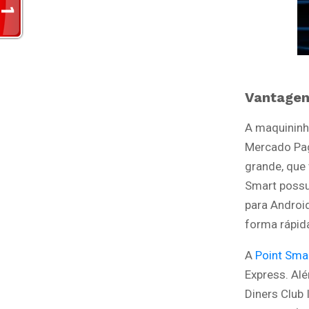
Vantage
A maquininh
Mercado Pag
grande, que
Smart possu
para Androi
forma rápida
A
Point Sma
Express. Al
Diners Club 