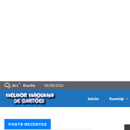
C
Brasília
06/08/2026
20.3
Início
SumUp
POSTS RECENTES