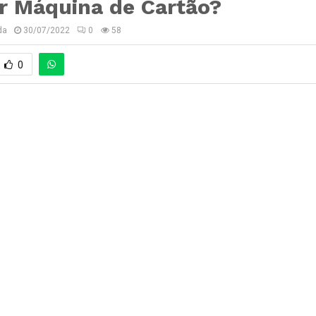
r Máquina de Cartão?
da
30/07/2022
0
58
0