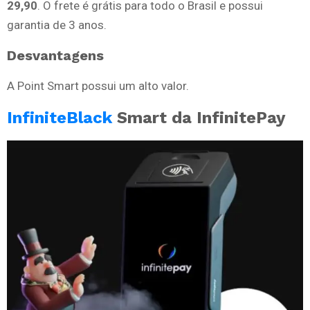
29,90
. O frete é grátis para todo o Brasil e possui
garantia de 3 anos.
Desvantagens
A Point Smart possui um alto valor.
InfiniteBlack
Smart da InfinitePay