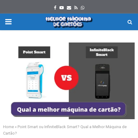
Facebook
Youtube
Email
Rss
Whatsapp
PRIMARY
MENU
Home
»
Point Smart ou InfiniteBlack Smart? Qual a Melhor Máquina de
Cartão?