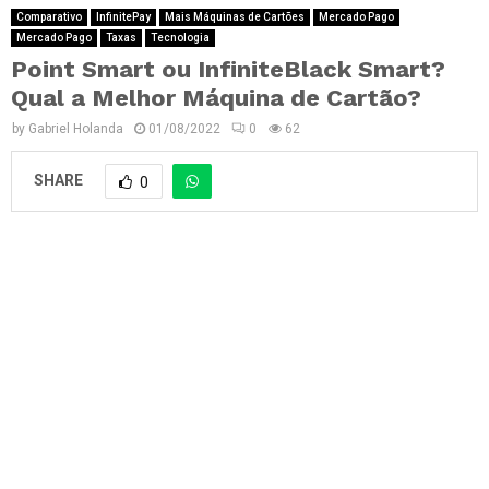
Comparativo
InfinitePay
Mais Máquinas de Cartões
Mercado Pago
Mercado Pago
Taxas
Tecnologia
Point Smart ou InfiniteBlack Smart?
Qual a Melhor Máquina de Cartão?
by
Gabriel Holanda
01/08/2022
0
62
SHARE
0