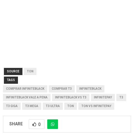
SOURCE
TON
TAGS
COMPRAR INFINITEBLACK
COMPRAR T3
INFINITEBLACK
INFINITEBLACK VALE A PENA
INFINITEBLACK VS T3
INFINITEPAY
T3
T3 GIGA
T3 MEGA
T3 ULTRA
TON
TON VS INFINITEPAY
SHARE
0