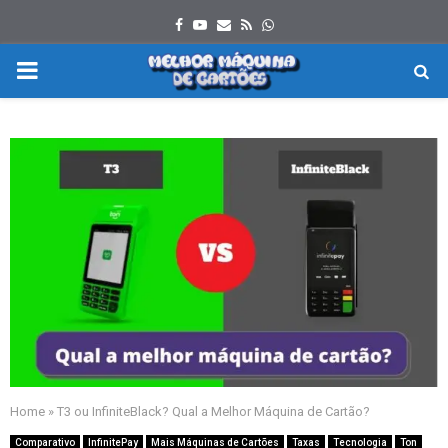
Facebook
Youtube
Email
Rss
Whatsapp
PRIMARY
MENU
Home
»
T3 ou InfiniteBlack? Qual a Melhor Máquina de Cartão?
Comparativo
InfinitePay
Mais Máquinas de Cartões
Taxas
Tecnologia
Ton