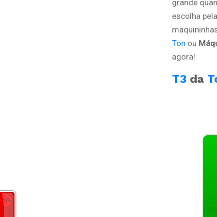
grande quan
escolha pel
maquininhas
Ton
ou
Máqu
agora!
T3
da
T