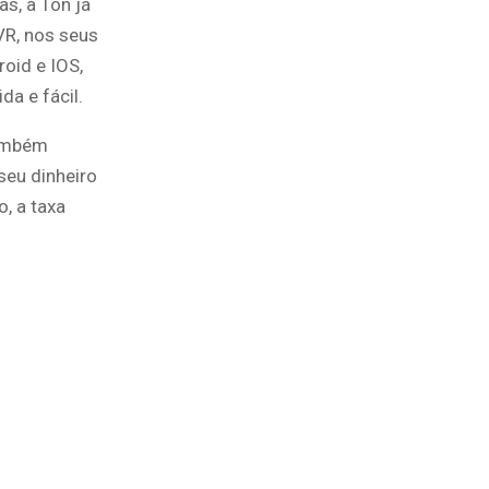
as, a Ton já
VR, nos seus
oid e IOS,
a e fácil.
também
seu dinheiro
, a taxa