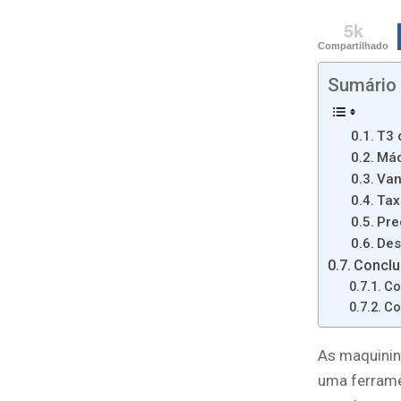
5k
Compartilhado
Sumário
T3 
Máq
Van
Tax
Pre
Des
Concl
Co
Co
As maquinin
uma ferrame