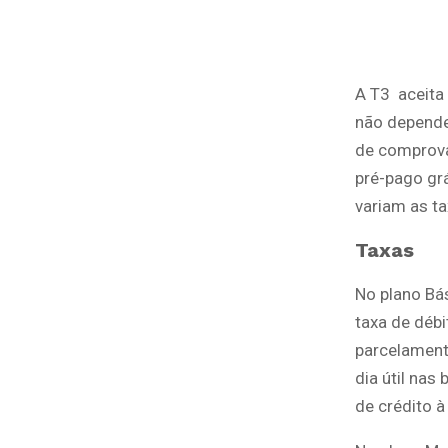
A T3 aceita
não depende
de comprova
pré-pago grá
variam as t
Taxas
No plano Bás
taxa de débi
parcelament
dia útil nas
de crédito à