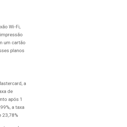
ão Wi-Fi,
z impressão
 um cartão
Esses planos
astercard, a
taxa de
nto após 1
,99%, a taxa
e 23,78%