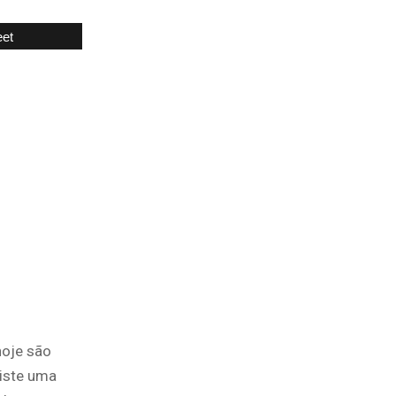
et
hoje são
xiste uma