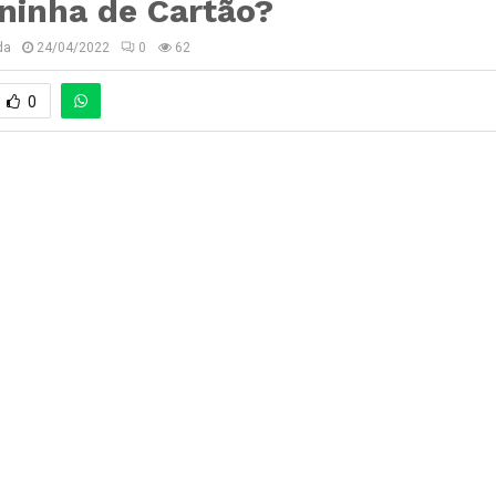
ninha de Cartão?
da
24/04/2022
0
62
0