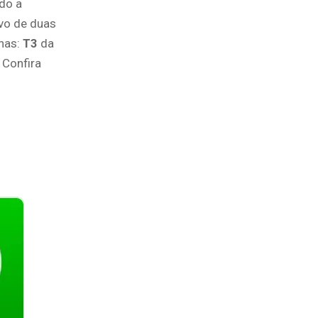
do a
ivo de duas
has:
T3
da
 Confira